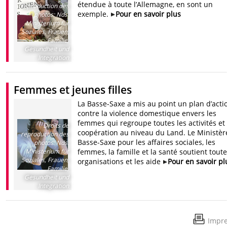
étendue à toute l’Allemagne, en sont un
reproduction des
exemple.
Pour en savoir plus
photos
:
Nds.
Ministerium für
Soziales, Frauen,
Familie,
Gesundheit und
Integration
Femmes et jeunes filles
La Basse-Saxe a mis au point un plan d’acti
contre la violence domestique envers les
femmes qui regroupe toutes les activités et 
Droits de
coopération au niveau du Land. Le Ministèr
reproduction des
Basse-Saxe pour les affaires sociales, les
photos
:
Nds.
Ministerium für
femmes, la famille et la santé soutient toute
Soziales, Frauen,
organisations et les aide
Pour en savoir pl
Familie,
Gesundheit und
Integration
Impre